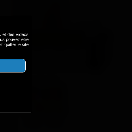
s et des vidéos
ous pouvez être
 quitter le site
Dans cette vidéo:
mbre de
 coup de
d’été et
ans son
Matteo
Baptiste
u garçon
Lavigne
Garcia
n gorge