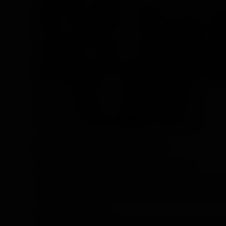
Derniers avis des membres
Antoine Lebel (Producteur de French Twinks)
C’était la toute première fois devant des caméras pour 
baise sensuelle, chaude et très complice comme on les
jolicoeur2