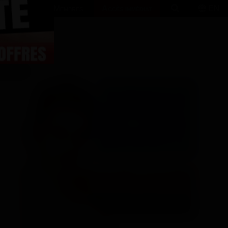
onus
Zone Membres
Accès immédiat
EN
minutes