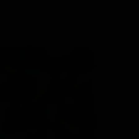
n cul et
e dilate
dos pour
n cul et