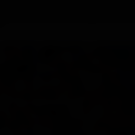
 amis bandent à bloc et Baptiste retourne Mattéo pour bouffer so
plaisir lorsque la langue de Baptiste effleure son anus qui s
ttéo, à quatre pattes dans le lit avant de le retourner sur le 
 gicler tout en se faisant prendre puis Baptiste va sortir de so
Je ne veux pas profiter de cette offre
n.