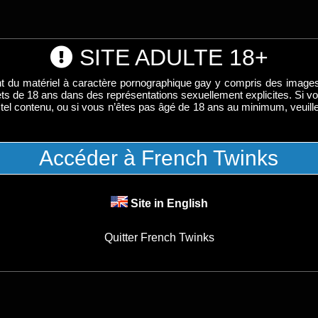
SITE ADULTE 18+
nt du matériel à caractère pornographique gay y compris des image
ts de 18 ans dans des représentations sexuellement explicites. Si v
tel contenu, ou si vous n’êtes pas âgé de 18 ans au minimum, veuillez
Accéder à French Twinks
 vidéo complète
ar Baptiste Garcia"
Site in English
éo Lavigne et Baptiste Garcia rentrent se reposer dans la cha
e et Baptiste, toujours prêt à rendre service, lui propose un
Quitter French Twinks
de bite !
habillent progressivement, il fait très chaud en cette journée 
llongé sur Mattéo torse nu et une belle érection se dessine d
r ce que cache cette bosse et commence à sucer la belle bite d
 grimpe dans la chambre. Baptiste se fait maintenant sucer e