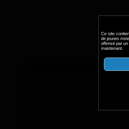
Ce site contie
de jeunes mine
offensé par un 
maintenant.
Voir la
"Un skater de 18 ans se fait baiser p
Après avoir passé l’après-midi au skate park, Matt
Baptiste. Mattéo tente de réparer l’axe de son skat
main… qui va évidemment se transformer en un coup 
Les deux minets s’embrassent sensuellement et se dés
les corps imberbes luisent de sueur. Baptiste est a
short. Baptiste ne résiste pas longtemps à découvri
de 18 ans. Mattéo gémit de plaisir et l’excitation