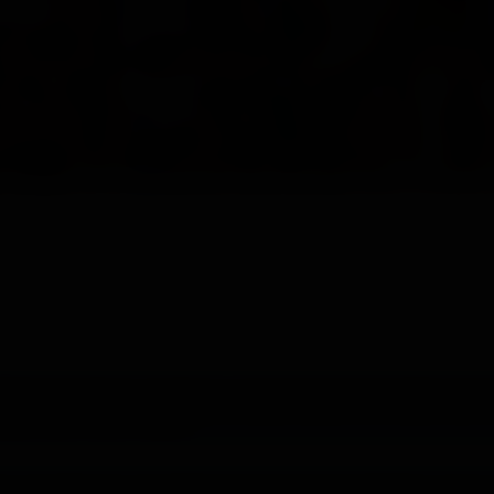
Mattéo et le petit mec de 18 ans a vraiment assuré ! Une belle scène 
 aime chez French Twinks.