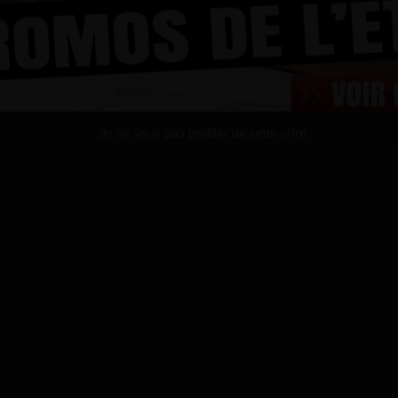
Vidéos
Acteurs
Films
Boy's Corner
B
28 