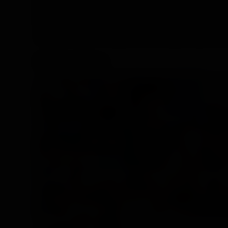
profonde par son pote et lui titille le cul, les deux
jouer avec son petit trou étroit. Mattéo couine de 
progressivement. Baptiste va baiser vigoureusement Ma
un dernier assaut. Le jeune passif est surexcité et va
venir lui arroser le visage d’une incroyable éjaculatio
Galerie photos